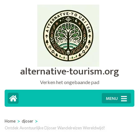
Ga
naar
inhoud
(druk
op
Enter)
alternative-tourism.org
Verken het ongebaande pad
MENU
>
>
Home
djoser
Ontdek Avontuurlijke Djoser Wandelreizen Wereldwijd!