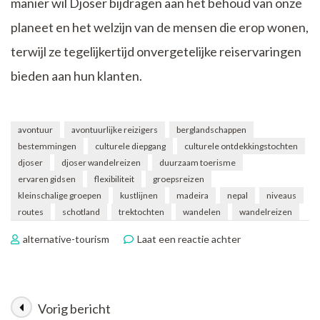
manier wil Djoser bijdragen aan het behoud van onze
planeet en het welzijn van de mensen die erop wonen,
terwijl ze tegelijkertijd onvergetelijke reiservaringen
bieden aan hun klanten.
avontuur
avontuurlijke reizigers
berglandschappen
bestemmingen
culturele diepgang
culturele ontdekkingstochten
djoser
djoser wandelreizen
duurzaam toerisme
ervaren gidsen
flexibiliteit
groepsreizen
kleinschalige groepen
kustlijnen
madeira
nepal
niveaus
routes
schotland
trektochten
wandelen
wandelreizen
op
alternative-tourism
Laat een reactie achter
Ontdek
Avontuurlijke
Djoser
Wandelreizen
Vorig bericht
Berichtnavigatie
Wereldwijd!