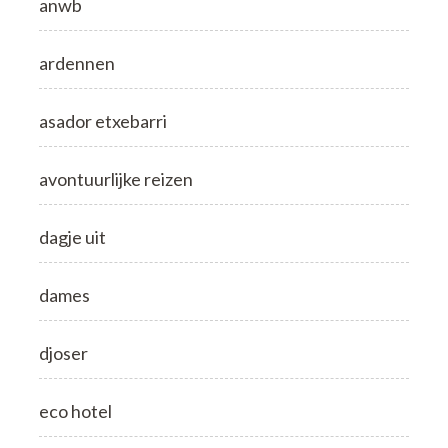
anwb
ardennen
asador etxebarri
avontuurlijke reizen
dagje uit
dames
djoser
eco hotel