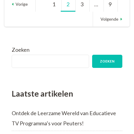
Berichtnavigatie
1
Pagina
2
Pagina
3
Pagina
…
9
Pagina
Lofoten:
Vorige
Ontdek
de
Volgende
natuurpracht
van
Noorwegen
Zoeken
ZOEKEN
Laatste artikelen
Ontdek de Leerzame Wereld van Educatieve
TV Programma’s voor Peuters!