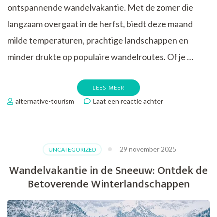
ontspannende wandelvakantie. Met de zomer die
langzaam overgaat in de herfst, biedt deze maand
milde temperaturen, prachtige landschappen en
minder drukte op populaire wandelroutes. Of je …
LEES MEER
op
alternative-tourism
Laat een reactie achter
Ontdek
de
Schoonheid
van
29 november 2025
UNCATEGORIZED
een
Wandelvakantie
Wandelvakantie in de Sneeuw: Ontdek de
in
Betoverende Winterlandschappen
September