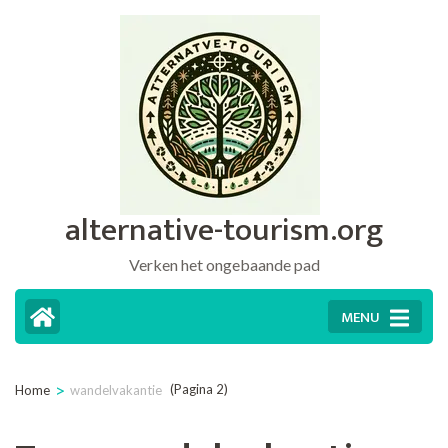
Ga
naar
inhoud
(druk
op
Enter)
alternative-tourism.org
Verken het ongebaande pad
MENU
>
(Pagina 2)
Home
wandelvakantie