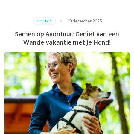
de
Schoonheid
van
10 december 2025
HONDEN
een
Wandelvakantie
Samen op Avontuur: Geniet van een
op
Wandelvakantie met je Hond!
de
Kanaaleilanden