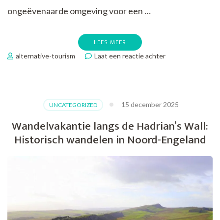
ongeëvenaarde omgeving voor een …
LEES MEER
op
alternative-tourism
Laat een reactie achter
Verken
de
Natuurlijke
Schoonheid
15 december 2025
UNCATEGORIZED
van
de
Wandelvakantie langs de Hadrian’s Wall:
Harz
Historisch wandelen in Noord-Engeland
tijdens
een
Wandelvakantie