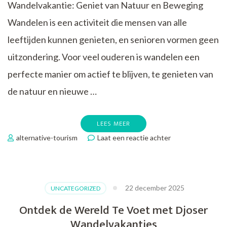
Wandelvakantie: Geniet van Natuur en Beweging
Wandelen is een activiteit die mensen van alle
leeftijden kunnen genieten, en senioren vormen geen
uitzondering. Voor veel ouderen is wandelen een
perfecte manier om actief te blijven, te genieten van
de natuur en nieuwe …
LEES MEER
op
alternative-tourism
Laat een reactie achter
Ultiem
Genieten:
Senioren
Wandelvakantie
22 december 2025
UNCATEGORIZED
in
de
Ontdek de Wereld Te Voet met Djoser
Natuur
Wandelvakanties