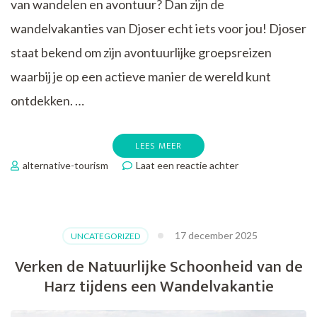
van wandelen en avontuur? Dan zijn de
wandelvakanties van Djoser echt iets voor jou! Djoser
staat bekend om zijn avontuurlijke groepsreizen
waarbij je op een actieve manier de wereld kunt
ontdekken. …
LEES MEER
op
alternative-tourism
Laat een reactie achter
Ontdek
de
Wereld
Te
17 december 2025
UNCATEGORIZED
Voet
met
Verken de Natuurlijke Schoonheid van de
Djoser
Harz tijdens een Wandelvakantie
Wandelvakanties