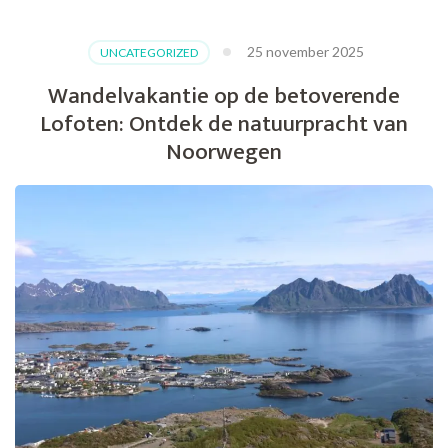
Natuurlijke
Schoonheid
25 november 2025
UNCATEGORIZED
van
Nederland
Wandelvakantie op de betoverende
met
Lofoten: Ontdek de natuurpracht van
een
Wandelvakantie
Noorwegen