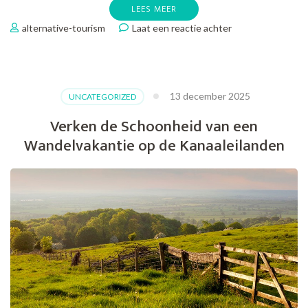
LEES MEER
op
alternative-tourism
Laat een reactie achter
Wandelvakantie
langs
de
Hadrian’s
13 december 2025
UNCATEGORIZED
Wall:
Historisch
Verken de Schoonheid van een
wandelen
Wandelvakantie op de Kanaaleilanden
in
Noord-
Engeland