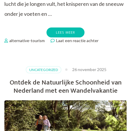
lucht die je longen vult, het knisperen van de sneeuw
onder je voeten en …
LEES MEER
op
alternative-tourism
Laat een reactie achter
Wandelvakantie
in
de
Sneeuw:
26 november 2025
UNCATEGORIZED
Ontdek
de
Ontdek de Natuurlijke Schoonheid van
Betoverende
Nederland met een Wandelvakantie
Winterlandschap