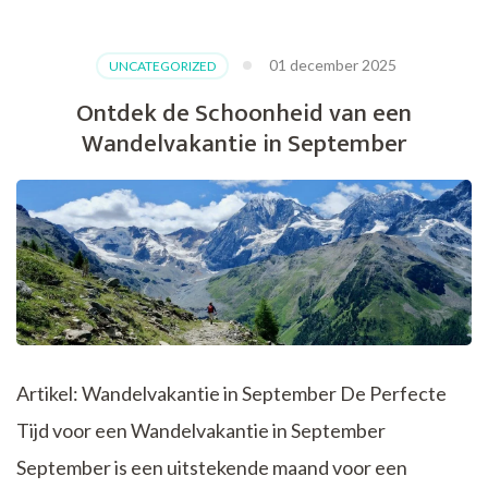
op
Avontuur:
Geniet
01 december 2025
UNCATEGORIZED
van
een
Ontdek de Schoonheid van een
Wandelvakantie
Wandelvakantie in September
met
je
Hond!
Artikel: Wandelvakantie in September De Perfecte
Tijd voor een Wandelvakantie in September
September is een uitstekende maand voor een