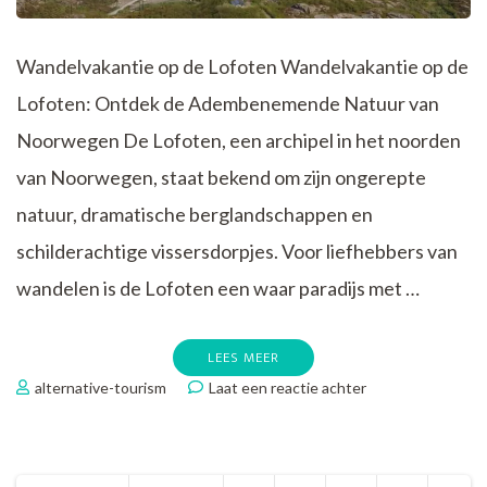
Wandelvakantie op de Lofoten Wandelvakantie op de
Lofoten: Ontdek de Adembenemende Natuur van
Noorwegen De Lofoten, een archipel in het noorden
van Noorwegen, staat bekend om zijn ongerepte
natuur, dramatische berglandschappen en
schilderachtige vissersdorpjes. Voor liefhebbers van
wandelen is de Lofoten een waar paradijs met …
LEES MEER
op
alternative-tourism
Laat een reactie achter
Wandelvakantie
op
de
betoverende